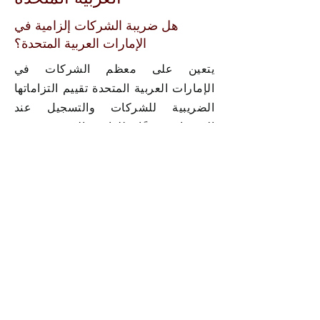
هل ضريبة الشركات إلزامية في
الإمارات العربية المتحدة؟
يتعين على معظم الشركات في
الإمارات العربية المتحدة تقييم التزاماتها
الضريبية للشركات والتسجيل عند
الاقتضاء وفقًا للوائح الضريبية في
الإمارات العربية المتحدة.
What happens if Corporate
Tax registration is delayed?
قد تواجه الشركات عقوبات إدارية
ومخاطر تتعلق بالامتثال من قبل هيئة
الضرائب الفيدرالية.
هل تحتاج شركات المناطق الحرة إلى
التسجيل الضريبي للشركات؟