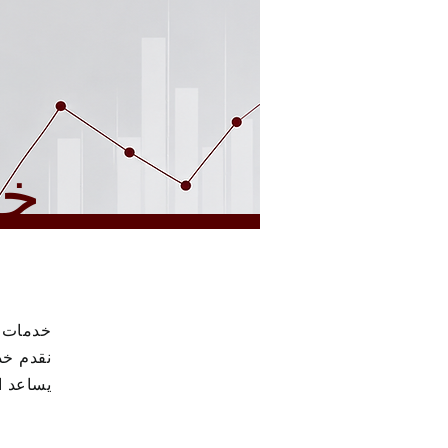
خ
خدمات ا
نقدم خد
يساعد ا